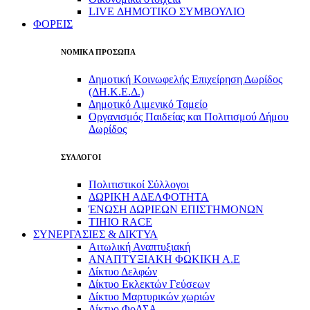
LIVE ΔΗΜΟΤΙΚΟ ΣΥΜΒΟΥΛΙΟ
ΦΟΡΕΙΣ
ΝΟΜΙΚΑ ΠΡΟΣΩΠΑ
Δημοτική Κοινωφελής Επιχείρηση Δωρίδος
(ΔΗ.Κ.Ε.Δ.)
Δημοτικό Λιμενικό Ταμείο
Οργανισμός Παιδείας και Πολιτισμού Δήμου
Δωρίδος
ΣΥΛΛΟΓΟΙ
Πολιτιστικοί Σύλλογοι
ΔΩΡΙΚΗ ΑΔΕΛΦΟΤΗΤΑ
ΈΝΩΣΗ ΔΩΡΙΕΩΝ ΕΠΙΣΤΗΜΟΝΩΝ
TIHIO RACE
ΣΥΝΕΡΓΑΣΙΕΣ & ΔΙΚΤΥΑ
Αιτωλική Αναπτυξιακή
ΑΝΑΠΤΥΞΙΑΚΗ ΦΩΚΙΚΗ Α.Ε
Δίκτυο Δελφών
Δίκτυο Εκλεκτών Γεύσεων
Δίκτυο Μαρτυρικών χωριών
Δίκτυο ΦοΔΣΑ