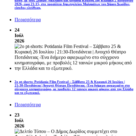
κοινό, με τους Σταύρο Νικολαΐδη και Ασπασία Κοκόση.Την Κυριακή 2 Αυγούστου
2026, ώρα 21:15, στο προαύλειο δημ.σχολείου Μαλαμάτων του Δήμου Δωρίδος,
είσοδος ελεύθερη.
Περισσότερα
24
Ιούλ
2026
2ο pt-shorts: Potidania Film Festival – Σάββατο 25 & Κυριακή 26 Ιουλίου |
21:30-Ποτιδάνεια | Ανοιχτό Θέατρο Ποτιδάνειας -Ένα διήμερο αφιερωμένο στο
σύγχρονο κινηματογράφο, με προβολές 12 ταινιών μικρού μήκους από την Ελλάδα
και το εξωτερικό.
Περισσότερα
23
Ιούλ
2026