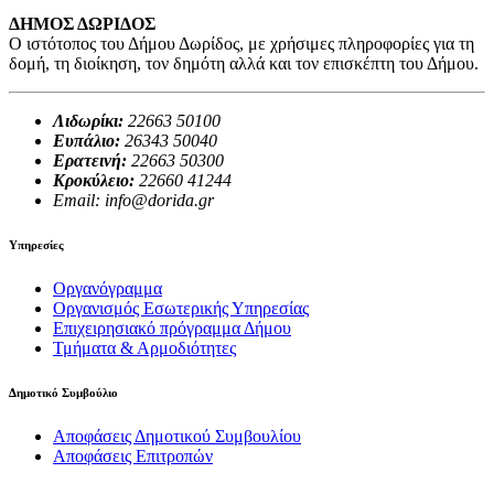
ΔΗΜΟΣ ΔΩΡΙΔΟΣ
Ο ιστότοπος του Δήμου Δωρίδος, με χρήσιμες πληροφορίες για τη
δομή, τη διοίκηση, τον δημότη αλλά και τον επισκέπτη του Δήμου.
Λιδωρίκι:
22663 50100
Ευπάλιο:
26343 50040
Ερατεινή:
22663 50300
Κροκύλειο:
22660 41244
Email: info@dorida.gr
Υπηρεσίες
Οργανόγραμμα
Οργανισμός Εσωτερικής Υπηρεσίας
Επιχειρησιακό πρόγραμμα Δήμου
Τμήματα & Αρμοδιότητες
Δημοτικό Συμβούλιο
Αποφάσεις Δημοτικού Συμβουλίου
Αποφάσεις Επιτροπών