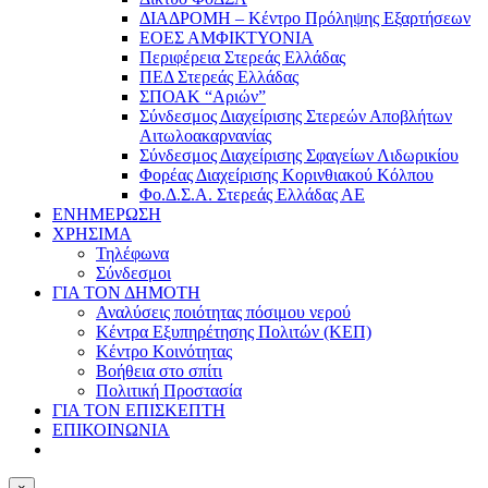
ΔΙΑΔΡΟΜΗ – Κέντρο Πρόληψης Εξαρτήσεων
ΕΟΕΣ ΑΜΦΙΚΤΥΟΝΙΑ
Περιφέρεια Στερεάς Ελλάδας
ΠΕΔ Στερεάς Ελλάδας
ΣΠΟΑΚ “Αριών”
Σύνδεσμος Διαχείρισης Στερεών Αποβλήτων
Αιτωλοακαρνανίας
Σύνδεσμος Διαχείρισης Σφαγείων Λιδωρικίου
Φορέας Διαχείρισης Κορινθιακού Κόλπου
Φο.Δ.Σ.Α. Στερεάς Ελλάδας ΑΕ
ΕΝΗΜΕΡΩΣΗ
ΧΡΗΣΙΜΑ
Τηλέφωνα
Σύνδεσμοι
ΓΙΑ ΤΟΝ ΔΗΜΟΤΗ
Αναλύσεις ποιότητας πόσιμου νερού
Κέντρα Εξυπηρέτησης Πολιτών (ΚΕΠ)
Κέντρο Κοινότητας
Βοήθεια στο σπίτι
Πολιτική Προστασία
ΓΙΑ ΤΟΝ ΕΠΙΣΚΕΠΤΗ
ΕΠΙΚΟΙΝΩΝΙΑ