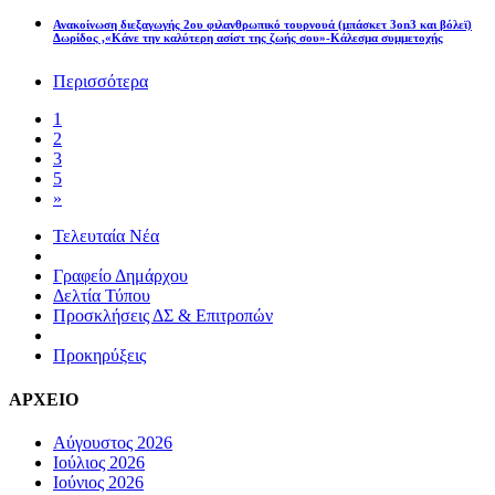
Ανακοίνωση διεξαγωγής 2ου φιλανθρωπικό τουρνουά (μπάσκετ 3on3 και βόλεϊ)
Δωρίδος ,«Κάνε την καλύτερη ασίστ της ζωής σου»-Κάλεσμα συμμετοχής
Περισσότερα
1
2
3
5
»
Τελευταία Νέα
Γραφείο Δημάρχου
Δελτία Τύπου
Προσκλήσεις ΔΣ & Επιτροπών
Προκηρύξεις
ΑΡΧΕΙΟ
Αύγουστος 2026
Ιούλιος 2026
Ιούνιος 2026