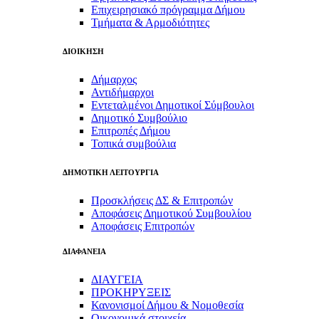
Επιχειρησιακό πρόγραμμα Δήμου
Τμήματα & Αρμοδιότητες
ΔΙΟΙΚΗΣΗ
Δήμαρχος
Αντιδήμαρχοι
Εντεταλμένοι Δημοτικοί Σύμβουλοι
Δημοτικό Συμβούλιο
Επιτροπές Δήμου
Τοπικά συμβούλια
ΔΗΜΟΤΙΚΗ ΛΕΙΤΟΥΡΓΙΑ
Προσκλήσεις ΔΣ & Επιτροπών
Αποφάσεις Δημοτικού Συμβουλίου
Αποφάσεις Επιτροπών
ΔΙΑΦΑΝΕΙΑ
ΔΙΑΥΓΕΙΑ
ΠΡΟΚΗΡΥΞΕΙΣ
Κανονισμοί Δήμου & Νομοθεσία
Οικονομικά στοιχεία