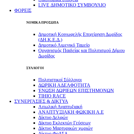
LIVE ΔΗΜΟΤΙΚΟ ΣΥΜΒΟΥΛΙΟ
ΦΟΡΕΙΣ
ΝΟΜΙΚΑ ΠΡΟΣΩΠΑ
Δημοτική Κοινωφελής Επιχείρηση Δωρίδος
(ΔΗ.Κ.Ε.Δ.)
Δημοτικό Λιμενικό Ταμείο
Οργανισμός Παιδείας και Πολιτισμού Δήμου
Δωρίδος
ΣΥΛΛΟΓΟΙ
Πολιτιστικοί Σύλλογοι
ΔΩΡΙΚΗ ΑΔΕΛΦΟΤΗΤΑ
ΈΝΩΣΗ ΔΩΡΙΕΩΝ ΕΠΙΣΤΗΜΟΝΩΝ
TIHIO RACE
ΣΥΝΕΡΓΑΣΙΕΣ & ΔΙΚΤΥΑ
Αιτωλική Αναπτυξιακή
ΑΝΑΠΤΥΞΙΑΚΗ ΦΩΚΙΚΗ Α.Ε
Δίκτυο Δελφών
Δίκτυο Εκλεκτών Γεύσεων
Δίκτυο Μαρτυρικών χωριών
Δίκτυο ΦοΔΣΑ