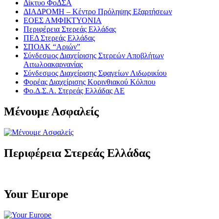
Δίκτυο ΦοΔΣΑ
ΔΙΑΔΡΟΜΗ – Κέντρο Πρόληψης Εξαρτήσεων
ΕΟΕΣ ΑΜΦΙΚΤΥΟΝΙΑ
Περιφέρεια Στερεάς Ελλάδας
ΠΕΔ Στερεάς Ελλάδας
ΣΠΟΑΚ “Αριών”
Σύνδεσμος Διαχείρισης Στερεών Αποβλήτων
Αιτωλοακαρνανίας
Σύνδεσμος Διαχείρισης Σφαγείων Λιδωρικίου
Φορέας Διαχείρισης Κορινθιακού Κόλπου
Φο.Δ.Σ.Α. Στερεάς Ελλάδας ΑΕ
Μένουμε Ασφαλείς
Περιφέρεια Στερεάς Ελλάδας
Your Europe