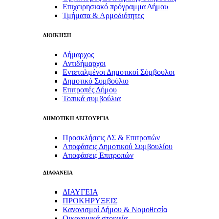
Επιχειρησιακό πρόγραμμα Δήμου
Τμήματα & Αρμοδιότητες
ΔΙΟΙΚΗΣΗ
Δήμαρχος
Αντιδήμαρχοι
Εντεταλμένοι Δημοτικοί Σύμβουλοι
Δημοτικό Συμβούλιο
Επιτροπές Δήμου
Τοπικά συμβούλια
ΔΗΜΟΤΙΚΗ ΛΕΙΤΟΥΡΓΙΑ
Προσκλήσεις ΔΣ & Επιτροπών
Αποφάσεις Δημοτικού Συμβουλίου
Αποφάσεις Επιτροπών
ΔΙΑΦΑΝΕΙΑ
ΔΙΑΥΓΕΙΑ
ΠΡΟΚΗΡΥΞΕΙΣ
Κανονισμοί Δήμου & Νομοθεσία
Οικονομικά στοιχεία