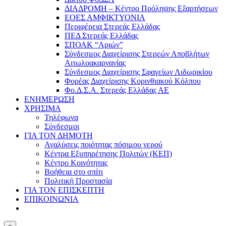
ΔΙΑΔΡΟΜΗ – Κέντρο Πρόληψης Εξαρτήσεων
ΕΟΕΣ ΑΜΦΙΚΤΥΟΝΙΑ
Περιφέρεια Στερεάς Ελλάδας
ΠΕΔ Στερεάς Ελλάδας
ΣΠΟΑΚ “Αριών”
Σύνδεσμος Διαχείρισης Στερεών Αποβλήτων
Αιτωλοακαρνανίας
Σύνδεσμος Διαχείρισης Σφαγείων Λιδωρικίου
Φορέας Διαχείρισης Κορινθιακού Κόλπου
Φο.Δ.Σ.Α. Στερεάς Ελλάδας ΑΕ
ΕΝΗΜΕΡΩΣΗ
ΧΡΗΣΙΜΑ
Τηλέφωνα
Σύνδεσμοι
ΓΙΑ ΤΟΝ ΔΗΜΟΤΗ
Αναλύσεις ποιότητας πόσιμου νερού
Κέντρα Εξυπηρέτησης Πολιτών (ΚΕΠ)
Κέντρο Κοινότητας
Βοήθεια στο σπίτι
Πολιτική Προστασία
ΓΙΑ ΤΟΝ ΕΠΙΣΚΕΠΤΗ
ΕΠΙΚΟΙΝΩΝΙΑ