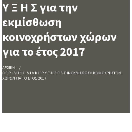
Υ Ξ Η Σ για την
εκμίσθωση
κοινοχρήστων χώρων
για το έτος 2017
ΑΡΧΙΚΗ
Π Ε Ρ Ι Λ Η Ψ Η Δ Ι Α Κ Η Ρ Υ Ξ Η Σ ΓΙΑ ΤΗΝ ΕΚΜΙΣΘΩΣΗ ΚΟΙΝΟΧΡΗΣΤΩΝ
ΧΩΡΩΝ ΓΙΑ ΤΟ ΕΤΟΣ 2017