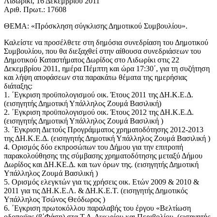
Λιδωρίκι, 16 Δεκεμβρίου 2011
Αριθ. Πρωτ.: 17608
ΘΕΜΑ: «Πρόσκληση σύγκλισης Δημοτικού Συμβουλίου».
Καλείστε να προσέλθετε στη δημόσια συνεδρίαση του Δημοτικού
Συμβουλίου, που θα διεξαχθεί στην αίθουσα συνεδριάσεων του
Δημοτικού Καταστήματος Δωρίδος στο Λιδωρίκι στις 22
Δεκεμβρίου 2011, ημέρα Πέμπτη και ώρα 17:30΄, για τη συζήτηση
και λήψη αποφάσεων στα παρακάτω θέματα της ημερήσιας
διάταξης:
1. ΄Εγκριση προϋπολογισμού οικ. Έτους 2011 της ΔΗ.Κ.Ε.Δ.
(εισηγητής Δημοτική Υπάλληλος Ζουμά Βασιλική)
2. ΄Εγκριση προϋπολογισμού οικ. Έτους 2012 της ΔΗ.Κ.Ε.Δ.
(εισηγητής Δημοτική Υπάλληλος Ζουμά Βασιλική )
3. ΄Εγκριση Διετούς Προγράμματος χρηματοδότησης 2012-2013
της ΔΗ.Κ.Ε.Δ. (εισηγητής Δημοτική Υπάλληλος Ζουμά Βασιλική )
4. Ορισμός δύο εκπροσώπων του Δήμου για την επιτροπή
παρακολούθησης της σύμβασης χρηματοδότησης μεταξύ Δήμου
Δωρίδος και ΔΗ.ΚΕ.Δ. και των όρων της. (εισηγητής Δημοτική
Υπάλληλος Ζουμά Βασιλική )
5. Ορισμός ελεγκτών για τις χρήσεις οικ. Ετών 2009 & 2010 &
2011 για τις ΔΗ.Κ.Ε.Λ. & ΔΗ.Κ.Ε.Τ. (εισηγητής Δημοτικός
Υπάλληλος Τσώνος Θεόδωρος )
6. ΄Εγκριση πρωτοκόλλου παραλαβής του έργου «Βελτίωση
οδοποιϊας (β΄Φάση) στα Τ.Δ. Διχωρίου και Περιβολίου. (εισηγητής