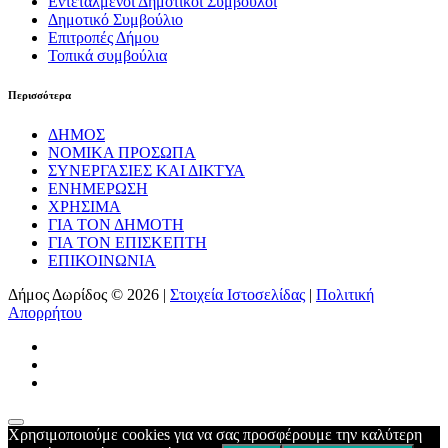
Εντεταλμένοι Δημοτικοί Σύμβουλοι
Δημοτικό Συμβούλιο
Επιτροπές Δήμου
Τοπικά συμβούλια
Περισσότερα
ΔΗΜΟΣ
ΝΟΜΙΚΑ ΠΡΟΣΩΠΑ
ΣΥΝΕΡΓΑΣΙΕΣ ΚΑΙ ΔΙΚΤΥΑ
ΕΝΗΜΕΡΩΣΗ
ΧΡΗΣΙΜΑ
ΓΙΑ ΤΟΝ ΔΗΜΟΤΗ
ΓΙΑ ΤΟΝ ΕΠΙΣΚΕΠΤΗ
ΕΠΙΚΟΙΝΩΝΙΑ
Δήμος Δωρίδος © 2026 |
Στοιχεία Ιστοσελίδας
|
Πολιτική
Απορρήτου
Χρησιμοποιούμε cookies για να σας προσφέρουμε την καλύτερη