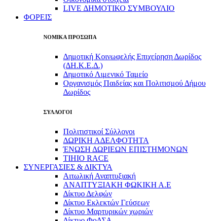
LIVE ΔΗΜΟΤΙΚΟ ΣΥΜΒΟΥΛΙΟ
ΦΟΡΕΙΣ
ΝΟΜΙΚΑ ΠΡΟΣΩΠΑ
Δημοτική Κοινωφελής Επιχείρηση Δωρίδος
(ΔΗ.Κ.Ε.Δ.)
Δημοτικό Λιμενικό Ταμείο
Οργανισμός Παιδείας και Πολιτισμού Δήμου
Δωρίδος
ΣΥΛΛΟΓΟΙ
Πολιτιστικοί Σύλλογοι
ΔΩΡΙΚΗ ΑΔΕΛΦΟΤΗΤΑ
ΈΝΩΣΗ ΔΩΡΙΕΩΝ ΕΠΙΣΤΗΜΟΝΩΝ
TIHIO RACE
ΣΥΝΕΡΓΑΣΙΕΣ & ΔΙΚΤΥΑ
Αιτωλική Αναπτυξιακή
ΑΝΑΠΤΥΞΙΑΚΗ ΦΩΚΙΚΗ Α.Ε
Δίκτυο Δελφών
Δίκτυο Εκλεκτών Γεύσεων
Δίκτυο Μαρτυρικών χωριών
Δίκτυο ΦοΔΣΑ