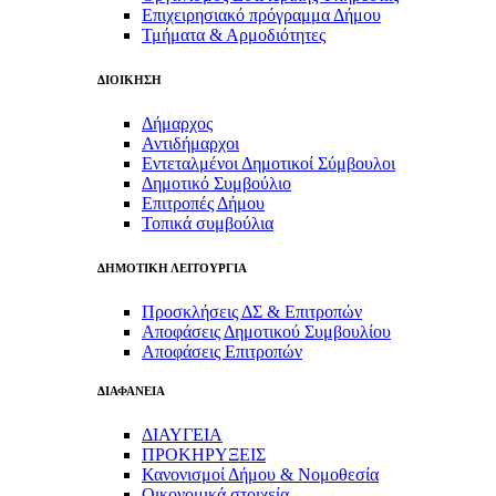
Επιχειρησιακό πρόγραμμα Δήμου
Τμήματα & Αρμοδιότητες
ΔΙΟΙΚΗΣΗ
Δήμαρχος
Αντιδήμαρχοι
Εντεταλμένοι Δημοτικοί Σύμβουλοι
Δημοτικό Συμβούλιο
Επιτροπές Δήμου
Τοπικά συμβούλια
ΔΗΜΟΤΙΚΗ ΛΕΙΤΟΥΡΓΙΑ
Προσκλήσεις ΔΣ & Επιτροπών
Αποφάσεις Δημοτικού Συμβουλίου
Αποφάσεις Επιτροπών
ΔΙΑΦΑΝΕΙΑ
ΔΙΑΥΓΕΙΑ
ΠΡΟΚΗΡΥΞΕΙΣ
Κανονισμοί Δήμου & Νομοθεσία
Οικονομικά στοιχεία