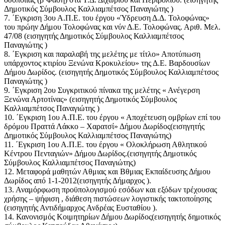
Δημοτικός Σύμβουλος Καλλιαμπέτσος Παναγιώτης )
7. ΄Εγκριση 3ου Α.Π.Ε. του έργου «Ύδρευση Δ.Δ. Τολοφώνας»
του πρώην Δήμου Τολοφώνας και νύν Δ.Ε. Τολοφώνας. Αριθ. Μελ.
47/08 (εισηγητής Δημοτικός Σύμβουλος Καλλιαμπέτσος
Παναγιώτης )
8. ΄Εγκριση και παραλαβή της μελέτης με τίτλο» Αποτύπωση
υπάρχοντος κτιρίου Ξενώνα Κροκυλείου» της Δ.Ε. Βαρδουσίων
Δήμου Δωρίδος. (εισηγητής Δημοτικός Σύμβουλος Καλλιαμπέτσος
Παναγιώτης )
9. ΄Εγκριση 2ου Συγκριτικού πίνακα της μελέτης « Ανέγερση
Ξενώνα Αρτοτίνας» (εισηγητής Δημοτικός Σύμβουλος
Καλλιαμπέτσος Παναγιώτης )
10. ΄Εγκριση 1ου Α.Π.Ε. του έργου « Αποχέτευση ομβρίων επί του
δρόμου Πραττά Λάκκο – Χαρατσί» Δήμου Δωρίδος(εισηγητής
Δημοτικός Σύμβουλος Καλλιαμπέτσος Παναγιώτης)
11. ΄Εγκριση 1ου Α.Π.Ε. του έργου « Ολοκλήρωση Αθλητικού
Κέντρου Πενταγιών» Δήμου Δωρίδος.(εισηγητής Δημοτικός
Σύμβουλος Καλλιαμπέτσος Παναγιώτης)
12. Μεταφορά μαθητών Αθμιας και Βθμιας Εκπαίδευσης Δήμου
Δωρίδος από 1-1-2012(εισηγητής Δήμαρχος ).
13. Αναμόρφωση προϋπολογισμού εσόδων και εξόδων τρέχουσας
χρήσης – ψήφιση , διάθεση πιστώσεων λογιστικής τακτοποίησης
(εισηγητής Αντιδήμαρχος Ανδρέας Ευσταθίου ).
14. Κανονισμός Κοιμητηρίων Δήμου Δωρίδος(εισηγητής δημοτικός