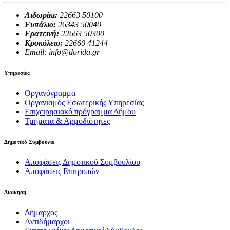
Λιδωρίκι:
22663 50100
Ευπάλιο:
26343 50040
Ερατεινή:
22663 50300
Κροκύλειο:
22660 41244
Email: info@dorida.gr
Υπηρεσίες
Οργανόγραμμα
Οργανισμός Εσωτερικής Υπηρεσίας
Επιχειρησιακό πρόγραμμα Δήμου
Τμήματα & Αρμοδιότητες
Δημοτικό Συμβούλιο
Αποφάσεις Δημοτικού Συμβουλίου
Αποφάσεις Επιτροπών
Διοίκηση
Δήμαρχος
Αντιδήμαρχοι