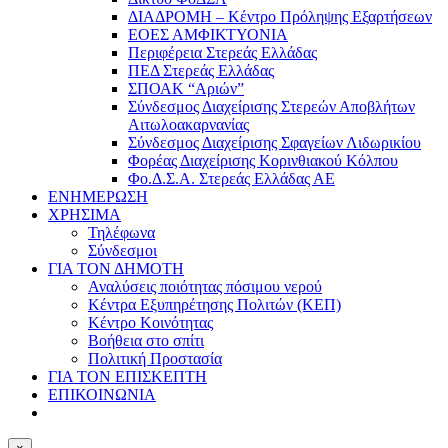
ΔΙΑΔΡΟΜΗ – Κέντρο Πρόληψης Εξαρτήσεων
ΕΟΕΣ ΑΜΦΙΚΤΥΟΝΙΑ
Περιφέρεια Στερεάς Ελλάδας
ΠΕΔ Στερεάς Ελλάδας
ΣΠΟΑΚ “Αριών”
Σύνδεσμος Διαχείρισης Στερεών Αποβλήτων
Αιτωλοακαρνανίας
Σύνδεσμος Διαχείρισης Σφαγείων Λιδωρικίου
Φορέας Διαχείρισης Κορινθιακού Κόλπου
Φο.Δ.Σ.Α. Στερεάς Ελλάδας ΑΕ
ΕΝΗΜΕΡΩΣΗ
ΧΡΗΣΙΜΑ
Τηλέφωνα
Σύνδεσμοι
ΓΙΑ ΤΟΝ ΔΗΜΟΤΗ
Αναλύσεις ποιότητας πόσιμου νερού
Κέντρα Εξυπηρέτησης Πολιτών (ΚΕΠ)
Κέντρο Κοινότητας
Βοήθεια στο σπίτι
Πολιτική Προστασία
ΓΙΑ ΤΟΝ ΕΠΙΣΚΕΠΤΗ
ΕΠΙΚΟΙΝΩΝΙΑ