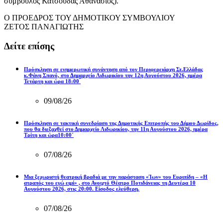
σύμβουλος Κατσούδας Αθανάσιος).
Ο ΠΡΟΕΔΡΟΣ ΤΟΥ ΔΗΜΟΤΙΚΟΥ ΣΥΜΒΟΥΛΙΟΥ
ΖΕΤΟΣ ΠΑΝΑΓΙΩΤΗΣ
Δείτε επίσης
Πρόσκληση σε ενημερωτική συνάντηση από τον Περιφερειάρχη Στ.Ελλάδας
κ.Φάνη Σπανό, στο Δημαρχείο Λιδωρικίου την 12η Αυγούστου 2026, ημέρα
Τετάρτη και ώρα 18:00 ́
09/08/26
Πρόσκληση σε τακτική συνεδρίαση της Δημοτικής Επιτροπής του Δήμου Δωρίδος,
που θα διεξαχθεί στο Δημαρχείο Λιδωρικίου, την 11η Αυγούστου 2026, ημέρα
Τρίτη και ώρα10:00΄
07/08/26
Μια ξεχωριστή θεατρική βραδιά με την παράσταση «Ίων» του Ευριπίδη – «Η
ατραπός του εγώ ειμί» , στο Ανοιχτό Θέατρο Ποτιδάνειας τη Δευτέρα 10
Αυγούστου 2026, στις 20:00. Είσοδος ελεύθερη.
07/08/26