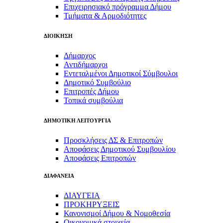
Επιχειρησιακό πρόγραμμα Δήμου
Τμήματα & Αρμοδιότητες
ΔΙΟΙΚΗΣΗ
Δήμαρχος
Αντιδήμαρχοι
Εντεταλμένοι Δημοτικοί Σύμβουλοι
Δημοτικό Συμβούλιο
Επιτροπές Δήμου
Τοπικά συμβούλια
ΔΗΜΟΤΙΚΗ ΛΕΙΤΟΥΡΓΙΑ
Προσκλήσεις ΔΣ & Επιτροπών
Αποφάσεις Δημοτικού Συμβουλίου
Αποφάσεις Επιτροπών
ΔΙΑΦΑΝΕΙΑ
ΔΙΑΥΓΕΙΑ
ΠΡΟΚΗΡΥΞΕΙΣ
Κανονισμοί Δήμου & Νομοθεσία
Οικονομικά στοιχεία