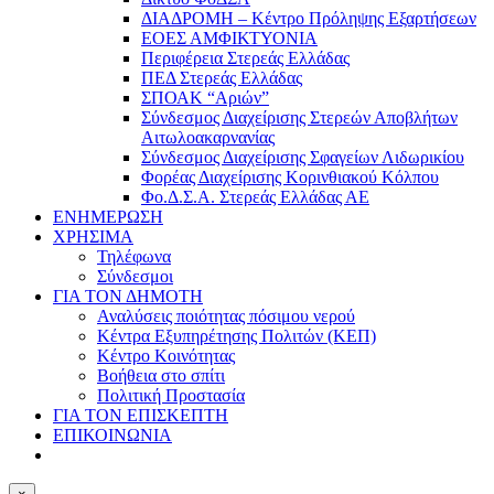
ΔΙΑΔΡΟΜΗ – Κέντρο Πρόληψης Εξαρτήσεων
ΕΟΕΣ ΑΜΦΙΚΤΥΟΝΙΑ
Περιφέρεια Στερεάς Ελλάδας
ΠΕΔ Στερεάς Ελλάδας
ΣΠΟΑΚ “Αριών”
Σύνδεσμος Διαχείρισης Στερεών Αποβλήτων
Αιτωλοακαρνανίας
Σύνδεσμος Διαχείρισης Σφαγείων Λιδωρικίου
Φορέας Διαχείρισης Κορινθιακού Κόλπου
Φο.Δ.Σ.Α. Στερεάς Ελλάδας ΑΕ
ΕΝΗΜΕΡΩΣΗ
ΧΡΗΣΙΜΑ
Τηλέφωνα
Σύνδεσμοι
ΓΙΑ ΤΟΝ ΔΗΜΟΤΗ
Αναλύσεις ποιότητας πόσιμου νερού
Κέντρα Εξυπηρέτησης Πολιτών (ΚΕΠ)
Κέντρο Κοινότητας
Βοήθεια στο σπίτι
Πολιτική Προστασία
ΓΙΑ ΤΟΝ ΕΠΙΣΚΕΠΤΗ
ΕΠΙΚΟΙΝΩΝΙΑ