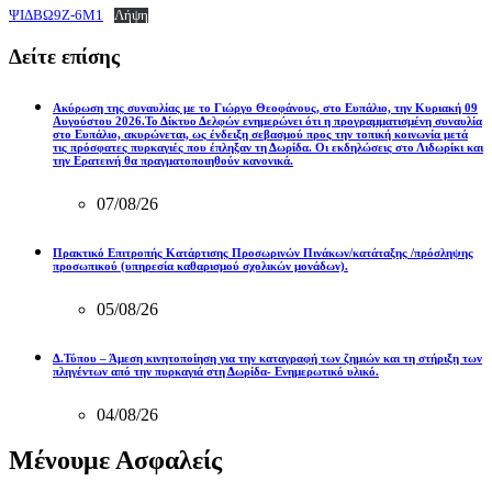
ΨΙΔΒΩ9Ζ-6Μ1
Λήψη
Δείτε επίσης
Aκύρωση της συναυλίας με το Γιώργο Θεοφάνους, στο Ευπάλιο, την Κυριακή 09
Αυγούστου 2026.Το Δίκτυο Δελφών ενημερώνει ότι η προγραμματισμένη συναυλία
στο Ευπάλιο, ακυρώνεται, ως ένδειξη σεβασμού προς την τοπική κοινωνία μετά
τις πρόσφατες πυρκαγιές που έπληξαν τη Δωρίδα. Οι εκδηλώσεις στο Λιδωρίκι και
την Ερατεινή θα πραγματοποιηθούν κανονικά.
07/08/26
Πρακτικό Επιτροπής Κατάρτισης Προσωρινών Πινάκων/κατάταξης /πρόσληψης
προσωπικού (υπηρεσία καθαρισμού σχολικών μονάδων).
05/08/26
Δ.Τύπου – Άμεση κινητοποίηση για την καταγραφή των ζημιών και τη στήριξη των
πληγέντων από την πυρκαγιά στη Δωρίδα- Ενημερωτικό υλικό.
04/08/26
Μένουμε Ασφαλείς