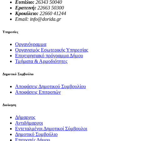
Ευπάλιο:
26343 50040
Ερατεινή:
22663 50300
Κροκύλειο:
22660 41244
Email: info@dorida.gr
Υπηρεσίες
Οργανόγραμμα
Οργανισμός Εσωτερικής Υπηρεσίας
Επιχειρησιακό πρόγραμμα Δήμου
Τμήματα & Αρμοδιότητες
Δημοτικό Συμβούλιο
Αποφάσεις Δημοτικού Συμβουλίου
Αποφάσεις Επιτροπών
Διοίκηση
Δήμαρχος
Αντιδήμαρχοι
Εντεταλμένοι Δημοτικοί Σύμβουλοι
Δημοτικό Συμβούλιο
Επιτροπές Δήμου