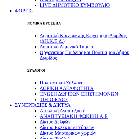
LIVE ΔΗΜΟΤΙΚΟ ΣΥΜΒΟΥΛΙΟ
ΦΟΡΕΙΣ
ΝΟΜΙΚΑ ΠΡΟΣΩΠΑ
Δημοτική Κοινωφελής Επιχείρηση Δωρίδος
(ΔΗ.Κ.Ε.Δ.)
Δημοτικό Λιμενικό Ταμείο
Οργανισμός Παιδείας και Πολιτισμού Δήμου
Δωρίδος
ΣΥΛΛΟΓΟΙ
Πολιτιστικοί Σύλλογοι
ΔΩΡΙΚΗ ΑΔΕΛΦΟΤΗΤΑ
ΈΝΩΣΗ ΔΩΡΙΕΩΝ ΕΠΙΣΤΗΜΟΝΩΝ
TIHIO RACE
ΣΥΝΕΡΓΑΣΙΕΣ & ΔΙΚΤΥΑ
Αιτωλική Αναπτυξιακή
ΑΝΑΠΤΥΞΙΑΚΗ ΦΩΚΙΚΗ Α.Ε
Δίκτυο Δελφών
Δίκτυο Εκλεκτών Γεύσεων
Δίκτυο Μαρτυρικών χωριών
Δίκτυο ΦοΔΣΑ