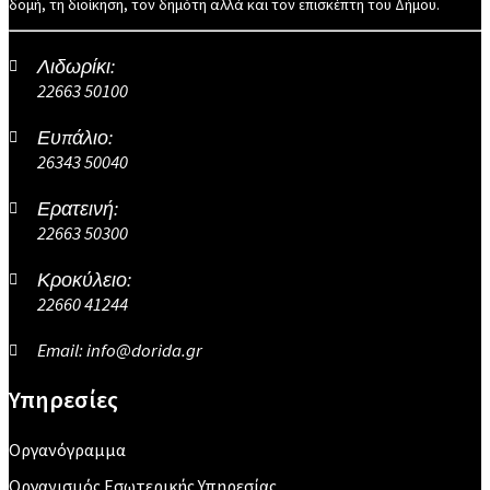
δομή, τη διοίκηση, τον δημότη αλλά και τον επισκέπτη του Δήμου.
Λιδωρίκι:
22663 50100
Ευπάλιο:
26343 50040
Ερατεινή:
22663 50300
Κροκύλειο:
22660 41244
Email: info@dorida.gr
Υπηρεσίες
Οργανόγραμμα
Οργανισμός Εσωτερικής Υπηρεσίας