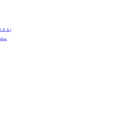
Κ.Ε.Δ.)
ίδος