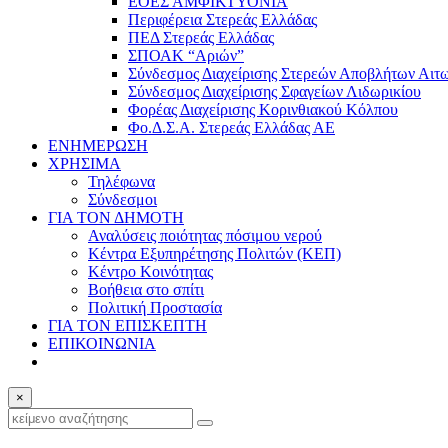
ΕΟΕΣ ΑΜΦΙΚΤΥΟΝΙΑ
Περιφέρεια Στερεάς Ελλάδας
ΠΕΔ Στερεάς Ελλάδας
ΣΠΟΑΚ “Αριών”
Σύνδεσμος Διαχείρισης Στερεών Αποβλήτων Αιτ
Σύνδεσμος Διαχείρισης Σφαγείων Λιδωρικίου
Φορέας Διαχείρισης Κορινθιακού Κόλπου
Φο.Δ.Σ.Α. Στερεάς Ελλάδας ΑΕ
ΕΝΗΜΕΡΩΣΗ
ΧΡΗΣΙΜΑ
Τηλέφωνα
Σύνδεσμοι
ΓΙΑ ΤΟΝ ΔΗΜΟΤΗ
Αναλύσεις ποιότητας πόσιμου νερού
Κέντρα Εξυπηρέτησης Πολιτών (ΚΕΠ)
Κέντρο Κοινότητας
Βοήθεια στο σπίτι
Πολιτική Προστασία
ΓΙΑ ΤΟΝ ΕΠΙΣΚΕΠΤΗ
ΕΠΙΚΟΙΝΩΝΙΑ
×