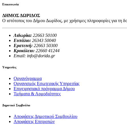
Επικοινωνία
ΔΗΜΟΣ ΔΩΡΙΔΟΣ
Ο ιστότοπος του Δήμου Δωρίδος, με χρήσιμες πληροφορίες για τη δο
Λιδωρίκι:
22663 50100
Ευπάλιο:
26343 50040
Ερατεινή:
22663 50300
Κροκύλειο:
22660 41244
Email: info@dorida.gr
Υπηρεσίες
Οργανόγραμμα
Οργανισμός Εσωτερικής Υπηρεσίας
Επιχειρησιακό πρόγραμμα Δήμου
Τμήματα & Αρμοδιότητες
Δημοτικό Συμβούλιο
Αποφάσεις Δημοτικού Συμβουλίου
Αποφάσεις Επιτροπών