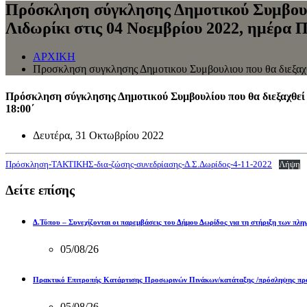
Πρόσκληση σύγκλησης Δημοτικού Συμβουλί
Λιδωρίκι στις 04 Νοεμβρίου 2022, ημέρα 
ΑΡΧΙΚΗ
Προσκληση συγκλησης Δημοτικου Συμβουλιου που θα διεξαχθ
Πρόσκληση σύγκλησης Δημοτικού Συμβουλίου που θα διεξαχθεί
18:00΄
Δευτέρα, 31 Οκτωβρίου 2022
Πρόσκληση-ΤΑΚΤΙΚΗΣ-δια-ζώσης-συνεδρίασης-Δ.Σ.Δωρίδος-4-11-2022
Λήψη
Δείτε επίσης
Δ.Τύπου – Συνεχίζονται οι παρεμβάσεις του Δήμου Δωρίδος για τη στήριξη των πλ
05/08/26
Πρακτικό Επιτροπής Κατάρτισης Προσωρινών Πινάκων/κατάταξης /πρόσληψης προ
05/08/26