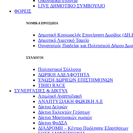
Οικονομικά στοιχεία
LIVE ΔΗΜΟΤΙΚΟ ΣΥΜΒΟΥΛΙΟ
ΦΟΡΕΙΣ
ΝΟΜΙΚΑ ΠΡΟΣΩΠΑ
Δημοτική Κοινωφελής Επιχείρηση Δωρίδος (ΔΗ.
Δημοτικό Λιμενικό Ταμείο
Οργανισμός Παιδείας και Πολιτισμού Δήμου Δωρ
ΣΥΛΛΟΓΟΙ
Πολιτιστικοί Σύλλογοι
ΔΩΡΙΚΗ ΑΔΕΛΦΟΤΗΤΑ
ΈΝΩΣΗ ΔΩΡΙΕΩΝ ΕΠΙΣΤΗΜΟΝΩΝ
TIHIO RACE
ΣΥΝΕΡΓΑΣΙΕΣ & ΔΙΚΤΥΑ
Αιτωλική Αναπτυξιακή
ΑΝΑΠΤΥΞΙΑΚΗ ΦΩΚΙΚΗ Α.Ε
Δίκτυο Δελφών
Δίκτυο Εκλεκτών Γεύσεων
Δίκτυο Μαρτυρικών χωριών
Δίκτυο ΦοΔΣΑ
ΔΙΑΔΡΟΜΗ – Κέντρο Πρόληψης Εξαρτήσεων