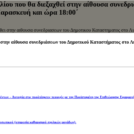
ου που θα διεξαχθεί στην αίθουσα συνεδρ
Παρασκευή και ώρα 18:00΄
ει στην αιθουσα συνεδριασεων του Δημοτικου Καταστηματος στο Λιδ
 στην αίθουσα συνεδριάσεων του Δημοτικού Καταστήματος στο Λ
ηγέντων – Αυτοψία στις πυρόπληκτες περιοχές με την Προϊσταμένη της Επιθεώρησης Εφαρμογ
σωπικού (υπηρεσία καθαρισμού σχολικών μονάδων).