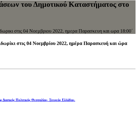
ιάσεων του Δημοτικού Καταστήματος στο
ωρικι στις 04 Νοεμβριου 2022, ημερα Παρασκευη και ωρα 18:00΄
ιδωρίκι στις 04 Νοεμβρίου 2022, ημέρα Παρασκευή και ώρα
ής Δασικής Πολιτικής Θεσσαλίας- Στερεάς Ελλάδας.