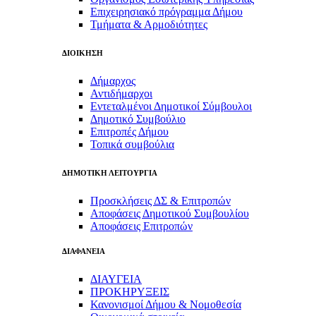
Επιχειρησιακό πρόγραμμα Δήμου
Τμήματα & Αρμοδιότητες
ΔΙΟΙΚΗΣΗ
Δήμαρχος
Αντιδήμαρχοι
Εντεταλμένοι Δημοτικοί Σύμβουλοι
Δημοτικό Συμβούλιο
Επιτροπές Δήμου
Τοπικά συμβούλια
ΔΗΜΟΤΙΚΗ ΛΕΙΤΟΥΡΓΙΑ
Προσκλήσεις ΔΣ & Επιτροπών
Αποφάσεις Δημοτικού Συμβουλίου
Αποφάσεις Επιτροπών
ΔΙΑΦΑΝΕΙΑ
ΔΙΑΥΓΕΙΑ
ΠΡΟΚΗΡΥΞΕΙΣ
Κανονισμοί Δήμου & Νομοθεσία