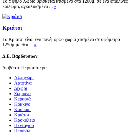
Το Υψηλό Χωριό βρίσκεται κτισμένο στα 1200μ, σε ένα επικλινές
κοίλωμα, αγκαλιασμένο
...
»
Κριάτσι
Το Κριάτσι είναι ένα πανέμορφο χωριό χτισμένο σε υψόμετρο
1250μ με θέα
...
»
Δ.Ε. Βαρδουσιων
Διαβάστε Περισσότερα
Αλποχώρι
Αρτοτίνα
Διχώρι
Ζωριάνο
Κερασιά
Κόκκινο
Κουπάκι
Κριάτσι
Κροκύλειο
Πενταγιού
Περιβόλι