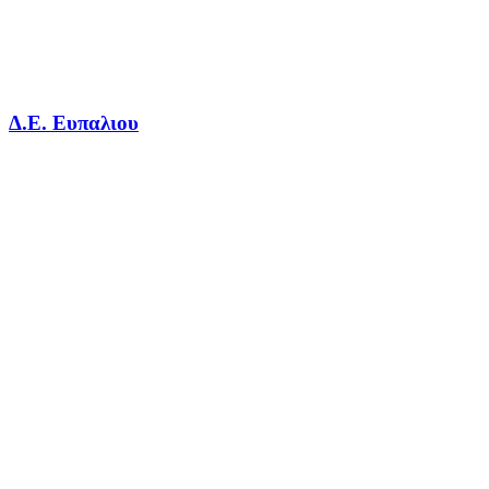
Δ.Ε. Ευπαλιου