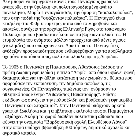
Δεν μπορεί να περιγράφει κανείς τους Πενταγιούς χωρίς να
αναφερθεί στην θρυλική και πολυτραγουδισμένη ανά το
πανελλήνιο, Μαρία Πενταγιώτισσα, την όμορφη “δασκαλοπούλα”,
που στην ποδιά της “σφάζονταν παλικάρια”. Η Πενταγιού είναι
κτισμένη στα 950μ υψόμετρο, κάτω από το Ξηροβούνι και
αποτελεί συνέχεια της αρχαίας Ελληνικής Ρίγας στο τοπωνύμιο
Παλαιοχώρι που βρίσκεται είκοσι λεπτά βορειανατολικά της. Η
ετυμολογία του ονόματος μάλλον προέρχεται από πέντε αγίους
(εκκλησίες) που υπάρχουν εκεί. Δραστήριοι οι Πενταγιώτες
ανέδειξαν προσωπικότητες που ενδιαφέρθηκαν για τα προβλήματα
όχι μόνο του τόπου τους, αλλά και ολόκληρης της Δωρίδας.
Το 1905 ο Πενταγιώτης Παπατσούρης Αθανάσιος έκδοσε την
πρώτη Δωρική εφημερίδα με τίτλο “Δωρίς” από όπου υψώνει φωνή
διαμαρτυρίας για την άθλια κατάσταση των χωριών σε θέματα που
αφορούσαν την εκπαίδευση, την δημόσια ασφάλεια, τις
συγκοινωνίες. Οι Πενταγιώτες τιμώντας τον, ονόμασαν το
αθλητικό τους κέντρο “Αθανάσιος Παπατσούρης”. Επίσης
εκδίδουν ως συνέχεια την πολυσέλιδη και βραβευμένη εφημερίδα
“Πενταγιώτικοι Στοχασμοί”. Στην Πενταγιού υπάρχουν αρκετά
γραφικά ξωκλήσια και η επιβλητική εκκλησία τους οι Παμμεγίστοι
Ταξιάρχες. Ακόμη το χωριό διαθέτει πολιτιστική αίθουσα που
φέρνει την ονομασία “Βαρδουσιακή σχολή Ελευθέριου Λόγου¨
στην οποία υπάρχει βιβλιοθήκη 300 τόμων, δημοτικό σχολείο και
αγροτικό ιατρείο.